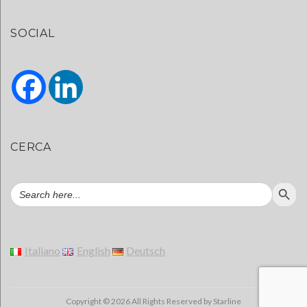
SOCIAL
CERCA
Searc
Search
for:
Italiano
English
Deutsch
Copyright © 2026 All Rights Reserved by Starline