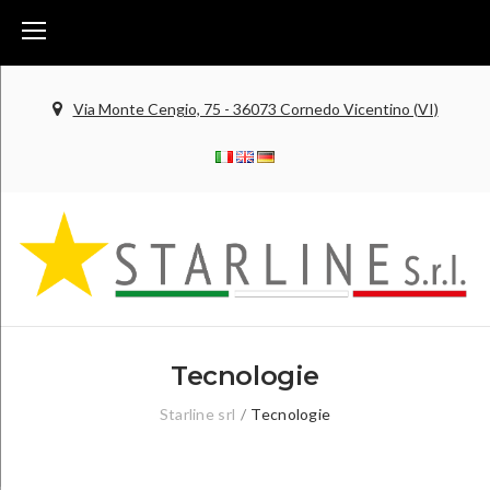
S
k
i
p
Via Monte Cengio, 75 - 36073 Cornedo Vicentino (VI)
t
o
c
o
n
t
e
n
Tecnologie
t
Starline srl
/
Tecnologie