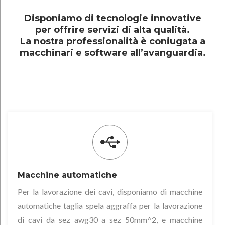
T
Disponiamo di tecnologie innovative
e
per offrire servizi di alta qualità.
La nostra professionalità è coniugata a
c
macchinari e software all’avanguardia.
n
o
l
o
Macchine automatiche
g
Per la lavorazione dei cavi, disponiamo di macchine
automatiche taglia spela aggraffa per la lavorazione
i
di cavi da sez awg30 a sez 50mm^2, e macchine