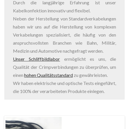
K
Durch die langjährige Erfahrung ist unser
Kabelkonfektion innovativ und flexibel.
a
Neben der Herstellung von Standardverkabelungen
haben wir uns auf die Herstellung von komplexen
b
Verkabelungen spezialisiert, die häufig von den
anspruchsvollsten Branchen wie Bahn, Militär,
e
Medizin und Automotive nachgefragt werden.
Unser Schliffbildlabor
ermöglicht es uns, die
l
Qualität der Crimpverbindungen zu überprüfen, um
einen
hohen Qualitätsstandard
zu gewährleisten.
k
Wir haben elektrische und optische Tests eingeführt,
die 100% der verarbeiteten Produkte einlegen.
o
n
f