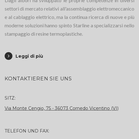
Dagli albori ha sviluppato le proprie competenze in diversi
settori di mercato relativi all'assemblaggio elettromeccanico
e al cablaggio elettrico, ma la continua ricerca di nuove e più
moderne soluzioni hanno spinto Starline a specializzarsi nello
stampaggio di resine termoplastiche.
Leggi di più
KONTAKTIEREN SIE UNS
SITZ:
Via Monte Cengio, 75 - 36073 Cornedo Vicentino (VI)
TELEFON UND FAX: